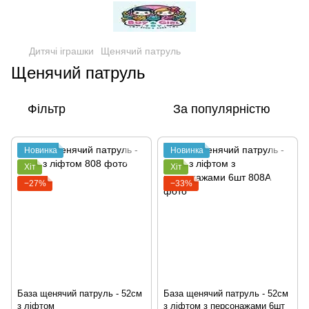
Дитячі іграшки
Щенячий патруль
Щенячий патруль
Фільтр
За популярністю
Новинка
Новинка
Хіт
Хіт
−27%
−33%
База щенячий патруль - 52см
База щенячий патруль - 52см
з ліфтом
з ліфтом з персонажами 6шт