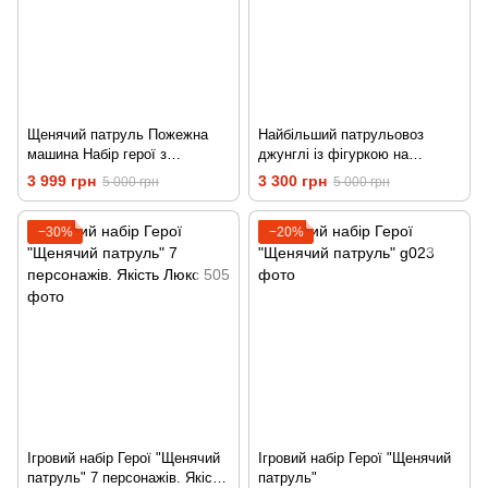
Щенячий патруль Пожежна
Найбільший патрульовоз
машина Набір герої з
джунглі із фігуркою на
транспортом
транспорті Щенячий патруль,
3 999 грн
3 300 грн
5 000 грн
5 000 грн
80см
−30%
−20%
Ігровий набір Герої "Щенячий
Ігровий набір Герої "Щенячий
патруль" 7 персонажів. Якість
патруль"