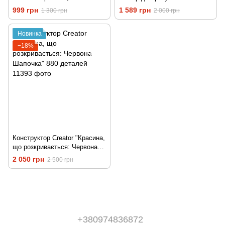
деталей (11040)
операцій", 945 дет
999 грн
1 589 грн
1 300 грн
2 000 грн
Новинка
−18%
Конструктор Creator "Красина,
що розкривається: Червона
Шапочка" 880 деталей
2 050 грн
2 500 грн
+380974836872