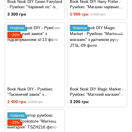
Book Nook DIY Green Fairyland
Book Nook DIY Harry Potter -
- Румбокс "Чарівний ліс" із
Румбокс "Магазин чарівних
сенсорним підсвічуванням
паличок Олівандера" з
3 300 грн
1 999 грн
3 000 грн
підсвічуванням
Новинка
Новинка
−20%
Book Nook DIY - Румбокс
Book Nook DIY Magic Market -
"Таємничий замок" з
Румбокс "Магічний магазин" з
підсвічуванням
датчиком руху
2 400 грн
3 200 грн
3 000 грн
Новинка
−25%