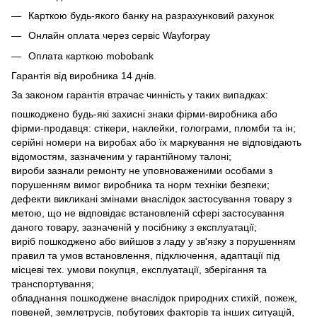
Карткою будь-якого банку на разрахунковий рахунок
Онлайн оплата через сервіс Wayforpay
Оплата карткою mobobank
Гарантія від виробника 14 днів.
За законом гарантія втрачає чинність у таких випадках:
пошкоджено будь-які захисні знаки фірми-виробника або
фірми-продавця: стікери, наклейки, голограми, пломби та ін;
серійні номери на виробах або їх маркування не відповідають
відомостям, зазначеним у гарантійному талоні;
вироби зазнали ремонту не уповноваженими особами з
порушенням вимог виробника та норм техніки безпеки;
дефекти викликані змінами внаслідок застосування товару з
метою, що не відповідає встановленій сфері застосування
даного товару, зазначеній у посібнику з експлуатації;
виріб пошкоджено або вийшов з ладу у зв'язку з порушенням
правил та умов встановлення, підключення, адаптації під
місцеві тех. умови покупця, експлуатації, зберігання та
транспортування;
обладнання пошкоджене внаслідок природних стихій, пожеж,
повеней, землетрусів, побутових факторів та інших ситуацій,