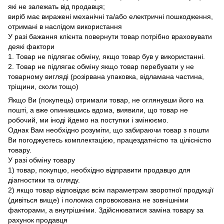
які не залежать від продавця;
виріб має виражені механічні та/або електричні пошкодження,
отримані в наслідом використання
У разі бажання клієнта повернути товар потрібно враховувати
деякі фактори
1. Товар не підлягає обміну, якщо товар був у використанні.
2. Товар не підлягає обміну якщо товар перебувати у не
товарному вигляді (розірвана упаковка, відламана частина,
тріщини, сколи тощо)
Якщо Ви (покупець) отримали товар, не оглянувши його на
пошті, а вже опинившись вдома, виявили, що товар не
робочий, ми іноді йдемо на поступки і змінюємо.
Однак Вам необхідно розуміти, що забираючи товар з пошти
Ви погоджуєтесь комплектацією, працездатністю та цілісністю
товару.
У разі обміну товару
1) товар, покупцю, необхідно відправити продавцю для
діагностики та огляду.
2) якщо товар відповідає всім параметрам зворотної продукції
(дивіться вище) і поломка спровокована не зовнішніми
факторами, а внутрішніми. Здійснюватися заміна товару за
рахунок продавця