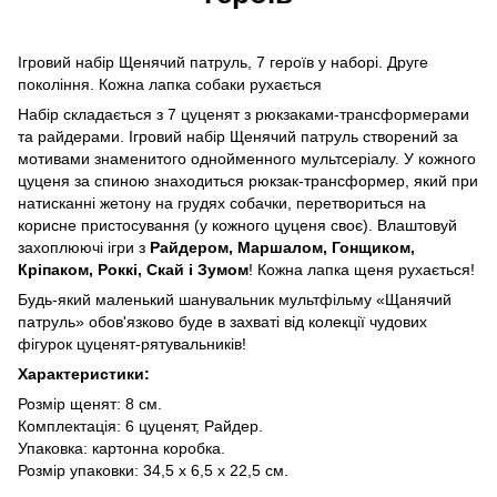
Ігровий набір Щенячий патруль, 7 героїв у наборі. Друге
покоління. Кожна лапка собаки рухається
Набір складається з 7 цуценят з рюкзаками-трансформерами
та райдерами. Ігровий набір Щенячий патруль створений за
мотивами знаменитого однойменного мультсеріалу. У кожного
цуценя за спиною знаходиться рюкзак-трансформер, який при
натисканні жетону на грудях собачки, перетвориться на
корисне пристосування (у кожного цуценя своє). Влаштовуй
захоплюючі ігри з
Райдером, Маршалом, Гонщиком,
Кріпаком, Роккі, Скай і Зумом
! Кожна лапка щеня рухається!
Будь-який маленький шанувальник мультфільму «Щанячий
патруль» обов'язково буде в захваті від колекції чудових
фігурок цуценят-рятувальників!
Характеристики:
Розмір щенят: 8 см.
Комплектація: 6 цуценят, Райдер.
Упаковка: картонна коробка.
Розмір упаковки: 34,5 х 6,5 х 22,5 см.