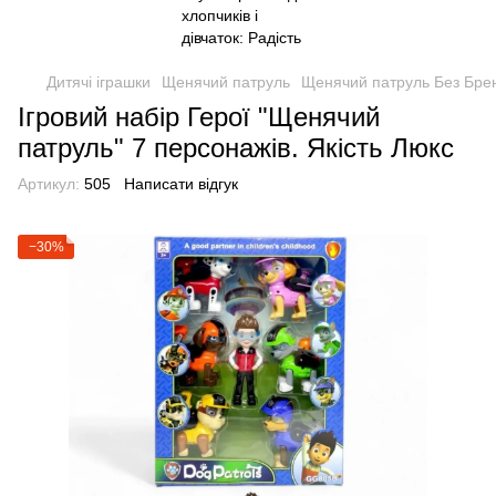
Дитячі іграшки
Щенячий патруль
Щенячий патруль Без Бре
Ігровий набір Герої "Щенячий
патруль" 7 персонажів. Якість Люкс
Артикул:
505
Написати відгук
−30%