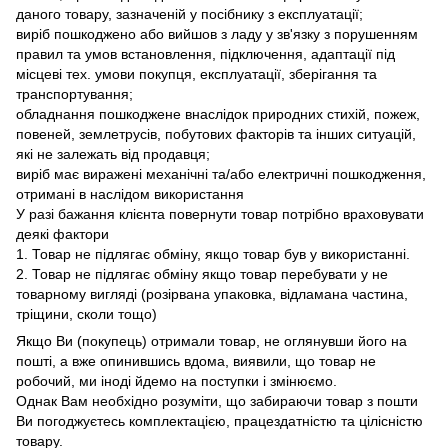
даного товару, зазначеній у посібнику з експлуатації;
виріб пошкоджено або вийшов з ладу у зв'язку з порушенням
правил та умов встановлення, підключення, адаптації під
місцеві тех. умови покупця, експлуатації, зберігання та
транспортування;
обладнання пошкоджене внаслідок природних стихій, пожеж,
повеней, землетрусів, побутових факторів та інших ситуацій,
які не залежать від продавця;
виріб має виражені механічні та/або електричні пошкодження,
отримані в наслідом використання
У разі бажання клієнта повернути товар потрібно враховувати
деякі фактори
1. Товар не підлягає обміну, якщо товар був у використанні.
2. Товар не підлягає обміну якщо товар перебувати у не
товарному вигляді (розірвана упаковка, відламана частина,
тріщини, сколи тощо)
Якщо Ви (покупець) отримали товар, не оглянувши його на
пошті, а вже опинившись вдома, виявили, що товар не
робочий, ми іноді йдемо на поступки і змінюємо.
Однак Вам необхідно розуміти, що забираючи товар з пошти
Ви погоджуєтесь комплектацією, працездатністю та цілісністю
товару.