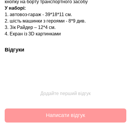
кнопку на борту транспортного засобу
У наборі:
1. автовоз-гараж - 39*18*11 см.
2. шість машинки з героями - 8*9 див.
3. Зік Райдер – 12*4 см.
4. Екран із 3D картинками
Відгуки
Додайте перший відгук
Написати відгук