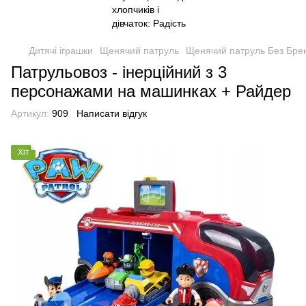
Дитячі іграшки
Щенячий патруль
Щенячий патруль Без Бре
Патрульовоз - інерційний з 3
персонажами на машинках + Райдер
Артикул:
909
Написати відгук
Хіт