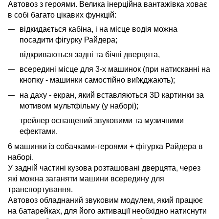
Автовоз з героями. Велика інерційна вантажівка ховає
в собі багато цікавих функцій:
відкидається кабіна, і на місце водія можна
посадити фігурку Райдера;
відкриваються задні та бічні дверцята,
всередині місце для 3-х машинок (при натисканні на
кнопку - машинки самостійно виїжджають);
на даху - екран, який вставляються 3D картинки за
мотивом мультфільму (у наборі);
трейлер оснащений звуковими та музичними
ефектами.
6 машинки із собачками-героями + фігурка Райдера в
наборі.
У задній частині кузова розташовані дверцята, через
які можна заганяти машини всередину для
транспортування.
Автовоз обладнаний звуковим модулем, який працює
на батарейках, для його активації необхідно натиснути