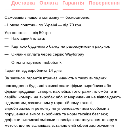
Доставка
Оплата
Гарантія
Повернення
Самовивіз з нашого магазину — безкоштовно.
«Новою поштою» по Україні — від 70 грн.
Укр поштою — від 50 грн.
Накладний платіж
Карткою будь-якого банку на разрахунковий рахунок
Онлайн оплата через сервіс Wayforpay
Оплата карткою mobobank
Гарантія від виробника 14 днів.
За законом гарантія втрачає чинність у таких випадках:
пошкоджено будь-які захисні знаки фірми-виробника або
фірми-продавця: стікери, наклейки, голограми, пломби та ін;
серійні номери на виробах або їх маркування не відповідають
відомостям, зазначеним у гарантійному талоні;
вироби зазнали ремонту не уповноваженими особами з
порушенням вимог виробника та норм техніки безпеки;
дефекти викликані змінами внаслідок застосування товару з
метою, що не відповідає встановленій сфері застосування