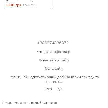
розпилювачем та
1 199 грн
1 500 грн
підсвічуванням
+380974836872
Контактна інформація
Повна версія сайту
Мапа сайту
Іграшки, які надихають ваших дітей на великі пригоди та
фантазії.©
Укр
Рус
Інтернет-магазин створений з Хорошоп