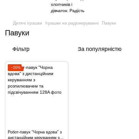
Дитячі іграшки
Іграшки на радіокеруванні
Павуки
Павуки
Фільтр
За популярністю
−20%
Робот-павук "Чорна вдова" з
дистанційним керуванням з