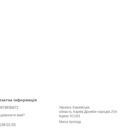
тактна інформація
0974836872
Україна Харківська
область Харків Дружби народів 254
дзвонити вам?
Індекс 61183
Мапа проїзду
139-01-03