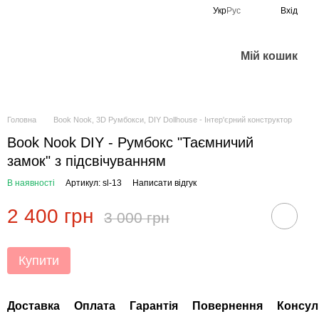
Укр
Рус
Вхід
Мій кошик
Головна
Book Nook, 3D Румбокси, DIY Dollhouse - Інтер'єрний конструктор
Book Nook DIY - Румбокс "Таємничий
замок" з підсвічуванням
В наявності
Артикул: sl-13
Написати відгук
2 400 грн
3 000 грн
Купити
Доставка
Оплата
Гарантія
Повернення
Консул