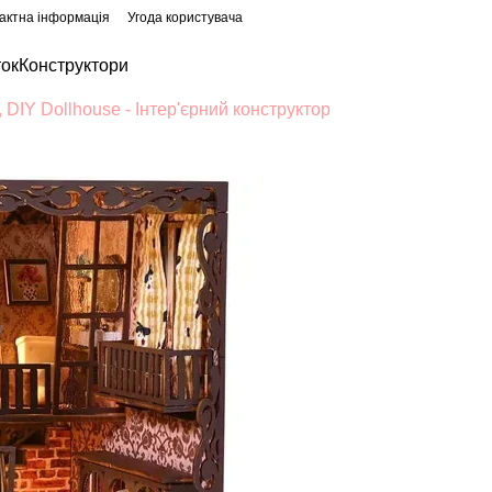
актна інформація
Угода користувача
ток
Конструктори
DIY Dollhouse - Інтер'єрний конструктор