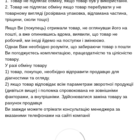
1. Товар не підлягає обміну, якщо товар був у використанні.
2. Товар не підлягає обміну якщо товар перебувати у не
товарному вигляді (розірвана упаковка, відламана частина,
тріщини, сколи тощо)
Якщо Ви (покупець) отримали товар, не оглянувши його на
пошті, а вже опинившись вдома, виявили, що товар не
робочий, ми іноді йдемо на поступки і змінюємо.
Однак Вам необхідно розуміти, що забираючи товар з пошти
Ви погоджуєтесь комплектацією, працездатністю та цілісністю
товару.
У разі обміну товару
1) товар, покупцю, необхідно відправити продавцю для
діагностики та огляду.
2) якщо товар відповідає всім параметрам зворотної продукції
(дивіться вище) і поломка спровокована не зовнішніми
факторами, а внутрішніми. Здійснюватися заміна товару за
рахунок продавця
Ви завжди можете отрімати консультацію менеджера за
вказаними телефонами на сайті компанії