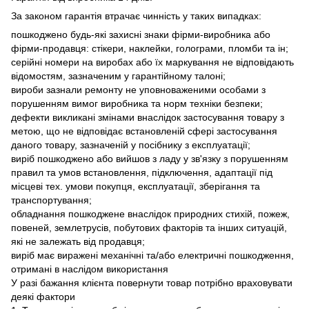
За законом гарантія втрачає чинність у таких випадках:
пошкоджено будь-які захисні знаки фірми-виробника або
фірми-продавця: стікери, наклейки, голограми, пломби та ін;
серійні номери на виробах або їх маркування не відповідають
відомостям, зазначеним у гарантійному талоні;
вироби зазнали ремонту не уповноваженими особами з
порушенням вимог виробника та норм техніки безпеки;
дефекти викликані змінами внаслідок застосування товару з
метою, що не відповідає встановленій сфері застосування
даного товару, зазначеній у посібнику з експлуатації;
виріб пошкоджено або вийшов з ладу у зв'язку з порушенням
правил та умов встановлення, підключення, адаптації під
місцеві тех. умови покупця, експлуатації, зберігання та
транспортування;
обладнання пошкоджене внаслідок природних стихій, пожеж,
повеней, землетрусів, побутових факторів та інших ситуацій,
які не залежать від продавця;
виріб має виражені механічні та/або електричні пошкодження,
отримані в наслідом використання
У разі бажання клієнта повернути товар потрібно враховувати
деякі фактори