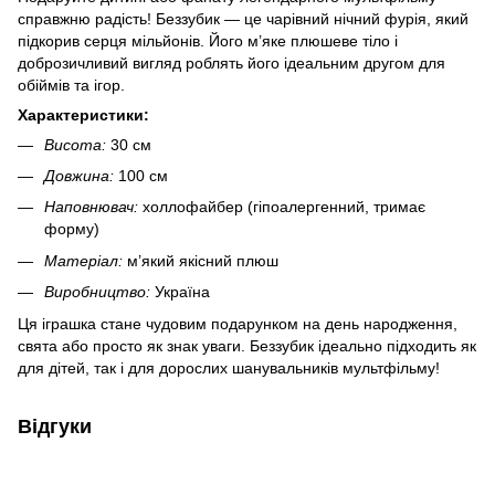
справжню радість! Беззубик — це чарівний нічний фурія, який
підкорив серця мільйонів. Його м’яке плюшеве тіло і
доброзичливий вигляд роблять його ідеальним другом для
обіймів та ігор.
Характеристики:
Висота:
30 см
Довжина:
100 см
Наповнювач:
холлофайбер (гіпоалергенний, тримає
форму)
Матеріал:
м’який якісний плюш
Виробництво:
Україна
Ця іграшка стане чудовим подарунком на день народження,
свята або просто як знак уваги. Беззубик ідеально підходить як
для дітей, так і для дорослих шанувальників мультфільму!
Відгуки