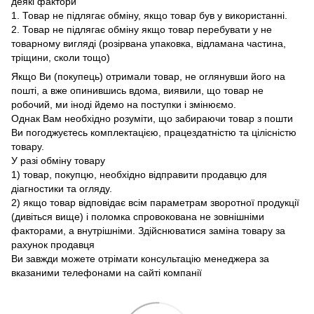
деякі фактори
1. Товар не підлягає обміну, якщо товар був у використанні.
2. Товар не підлягає обміну якщо товар перебувати у не
товарному вигляді (розірвана упаковка, відламана частина,
тріщини, сколи тощо)
Якщо Ви (покупець) отримали товар, не оглянувши його на
пошті, а вже опинившись вдома, виявили, що товар не
робочий, ми іноді йдемо на поступки і змінюємо.
Однак Вам необхідно розуміти, що забираючи товар з пошти
Ви погоджуєтесь комплектацією, працездатністю та цілісністю
товару.
У разі обміну товару
1) товар, покупцю, необхідно відправити продавцю для
діагностики та огляду.
2) якщо товар відповідає всім параметрам зворотної продукції
(дивіться вище) і поломка спровокована не зовнішніми
факторами, а внутрішніми. Здійснюватися заміна товару за
рахунок продавця
Ви завжди можете отрімати консультацію менеджера за
вказаними телефонами на сайті компанії