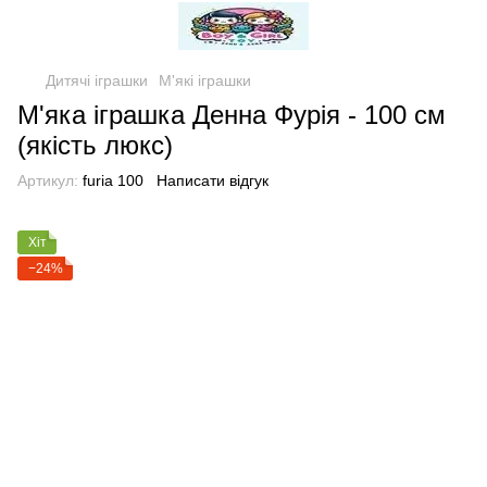
Дитячі іграшки
М'які іграшки
М'яка іграшка Денна Фурія - 100 см
(якість люкс)
Артикул:
furia 100
Написати відгук
Хіт
−24%