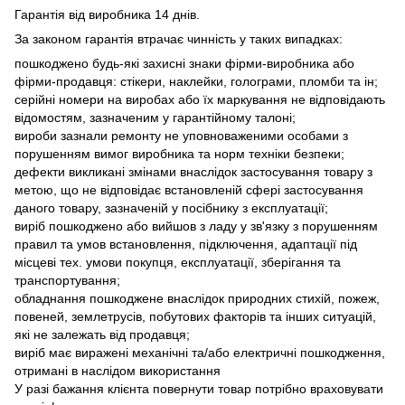
Гарантія від виробника 14 днів.
За законом гарантія втрачає чинність у таких випадках:
пошкоджено будь-які захисні знаки фірми-виробника або
фірми-продавця: стікери, наклейки, голограми, пломби та ін;
серійні номери на виробах або їх маркування не відповідають
відомостям, зазначеним у гарантійному талоні;
вироби зазнали ремонту не уповноваженими особами з
порушенням вимог виробника та норм техніки безпеки;
дефекти викликані змінами внаслідок застосування товару з
метою, що не відповідає встановленій сфері застосування
даного товару, зазначеній у посібнику з експлуатації;
виріб пошкоджено або вийшов з ладу у зв'язку з порушенням
правил та умов встановлення, підключення, адаптації під
місцеві тех. умови покупця, експлуатації, зберігання та
транспортування;
обладнання пошкоджене внаслідок природних стихій, пожеж,
повеней, землетрусів, побутових факторів та інших ситуацій,
які не залежать від продавця;
виріб має виражені механічні та/або електричні пошкодження,
отримані в наслідом використання
У разі бажання клієнта повернути товар потрібно враховувати