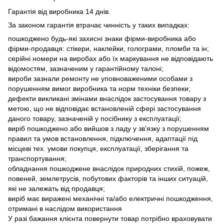
Гарантія від виробника 14 днів.
За законом гарантія втрачає чинність у таких випадках:
пошкоджено будь-які захисні знаки фірми-виробника або
фірми-продавця: стікери, наклейки, голограми, пломби та ін;
серійні номери на виробах або їх маркування не відповідають
відомостям, зазначеним у гарантійному талоні;
вироби зазнали ремонту не уповноваженими особами з
порушенням вимог виробника та норм техніки безпеки;
дефекти викликані змінами внаслідок застосування товару з
метою, що не відповідає встановленій сфері застосування
даного товару, зазначеній у посібнику з експлуатації;
виріб пошкоджено або вийшов з ладу у зв'язку з порушенням
правил та умов встановлення, підключення, адаптації під
місцеві тех. умови покупця, експлуатації, зберігання та
транспортування;
обладнання пошкоджене внаслідок природних стихій, пожеж,
повеней, землетрусів, побутових факторів та інших ситуацій,
які не залежать від продавця;
виріб має виражені механічні та/або електричні пошкодження,
отримані в наслідом використання
У разі бажання клієнта повернути товар потрібно враховувати