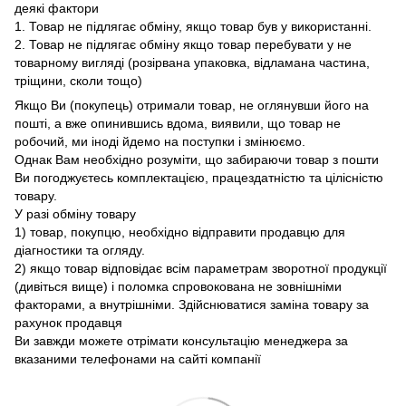
деякі фактори
1. Товар не підлягає обміну, якщо товар був у використанні.
2. Товар не підлягає обміну якщо товар перебувати у не
товарному вигляді (розірвана упаковка, відламана частина,
тріщини, сколи тощо)
Якщо Ви (покупець) отримали товар, не оглянувши його на
пошті, а вже опинившись вдома, виявили, що товар не
робочий, ми іноді йдемо на поступки і змінюємо.
Однак Вам необхідно розуміти, що забираючи товар з пошти
Ви погоджуєтесь комплектацією, працездатністю та цілісністю
товару.
У разі обміну товару
1) товар, покупцю, необхідно відправити продавцю для
діагностики та огляду.
2) якщо товар відповідає всім параметрам зворотної продукції
(дивіться вище) і поломка спровокована не зовнішніми
факторами, а внутрішніми. Здійснюватися заміна товару за
рахунок продавця
Ви завжди можете отрімати консультацію менеджера за
вказаними телефонами на сайті компанії