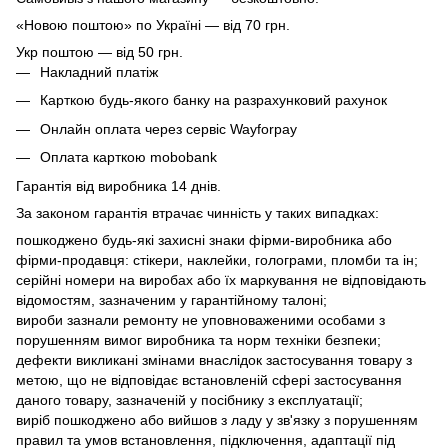
«Новою поштою» по Україні — від 70 грн.
Укр поштою — від 50 грн.
Накладний платіж
Карткою будь-якого банку на разрахунковий рахунок
Онлайн оплата через сервіс Wayforpay
Оплата карткою mobobank
Гарантія від виробника 14 днів.
За законом гарантія втрачає чинність у таких випадках:
пошкоджено будь-які захисні знаки фірми-виробника або
фірми-продавця: стікери, наклейки, голограми, пломби та ін;
серійні номери на виробах або їх маркування не відповідають
відомостям, зазначеним у гарантійному талоні;
вироби зазнали ремонту не уповноваженими особами з
порушенням вимог виробника та норм техніки безпеки;
дефекти викликані змінами внаслідок застосування товару з
метою, що не відповідає встановленій сфері застосування
даного товару, зазначеній у посібнику з експлуатації;
виріб пошкоджено або вийшов з ладу у зв'язку з порушенням
правил та умов встановлення, підключення, адаптації під