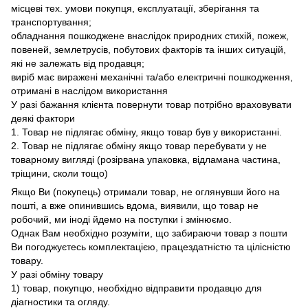
місцеві тех. умови покупця, експлуатації, зберігання та
транспортування;
обладнання пошкоджене внаслідок природних стихій, пожеж,
повеней, землетрусів, побутових факторів та інших ситуацій,
які не залежать від продавця;
виріб має виражені механічні та/або електричні пошкодження,
отримані в наслідом використання
У разі бажання клієнта повернути товар потрібно враховувати
деякі фактори
1. Товар не підлягає обміну, якщо товар був у використанні.
2. Товар не підлягає обміну якщо товар перебувати у не
товарному вигляді (розірвана упаковка, відламана частина,
тріщини, сколи тощо)
Якщо Ви (покупець) отримали товар, не оглянувши його на
пошті, а вже опинившись вдома, виявили, що товар не
робочий, ми іноді йдемо на поступки і змінюємо.
Однак Вам необхідно розуміти, що забираючи товар з пошти
Ви погоджуєтесь комплектацією, працездатністю та цілісністю
товару.
У разі обміну товару
1) товар, покупцю, необхідно відправити продавцю для
діагностики та огляду.