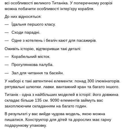
всі особливості великого Титаніка. У поперечному розрізі
можна побачити особливості інтер'єру корабля.
До них відносяться:
Їдальня першого класу.
Сходи парадні.
Одне з котелень і безліч кают для пасажирів.
Оживіть історію, відтворивши такі деталі:
Корабельний місток.
Прогулянкова палуба.
Зал для читання та басейн.
У наборі є такі автентичні елементи: понад 300 ілюмінаторів.
рятувальні шлюпки. лавки. вантажний кран та багато іншого.
Титанік - одна з найбільших моделей в історії: його довжина
складає більше 135 см. 9090 елементів займуть вас
захоплюючим складанням на багато годин.
В результаті у вас вийде чудова модель, якою можна
пишатися. Конструктор для дітей та дорослих має гарну
подарункову упаковку.