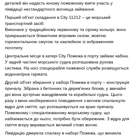
деталей він надасть юному пожежному взяти участь у
ліквідації нестандартного вогнища займання.
Перший об'єкт складання в City 11212 – це морський
транспортний засіб.
Виконане у традиційному червоному та сірому кольорі, воно
прикрашається блакитним вітровим склом, жовтою
горизонтальною смугою та наклейкою із зображенням
логотипу.
Центральне місце в катері City Пожежа в порту займає кабіна.
У задній частині морського судна розташована рухова
система. На носі спецкорабля пожежної служби розміщується
водонапірна гармата.
Другий об'єкт збирання у наборі Пожежа в порту – конструкція
причалу. Зібрана з бетонних та дерев'яних блоків, у звичайні
дні вона зустрічає мандрівників та корабельні судна. Цього
разу з вини необережного поводження з вогнем спалахнуло
відро для сміття, що розташовується на краю причалу.
Пожежному і спеціалізованому морському судну, що
наближається до нього, потрібно бути обережним. З відра для
сміття вгору виривається великий стовп вогню.
Ліквідацію джерела спалаху в наборі Пожежа, що виникла