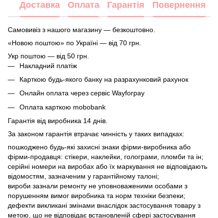
Доставка
Оплата
Гарантія
Повернення
Самовивіз з нашого магазину — безкоштовно.
«Новою поштою» по Україні — від 70 грн.
Укр поштою — від 50 грн.
Накладний платіж
Карткою будь-якого банку на разрахунковий рахунок
Онлайн оплата через сервіс Wayforpay
Оплата карткою mobobank
Гарантія від виробника 14 днів.
За законом гарантія втрачає чинність у таких випадках:
пошкоджено будь-які захисні знаки фірми-виробника або
фірми-продавця: стікери, наклейки, голограми, пломби та ін;
серійні номери на виробах або їх маркування не відповідають
відомостям, зазначеним у гарантійному талоні;
вироби зазнали ремонту не уповноваженими особами з
порушенням вимог виробника та норм техніки безпеки;
дефекти викликані змінами внаслідок застосування товару з
метою, що не відповідає встановленій сфері застосування