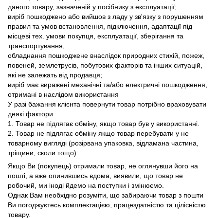
даного товару, зазначеній у посібнику з експлуатації;
виріб пошкоджено або вийшов з ладу у зв'язку з порушенням
правил та умов встановлення, підключення, адаптації під
місцеві тех. умови покупця, експлуатації, зберігання та
транспортування;
обладнання пошкоджене внаслідок природних стихій, пожеж,
повеней, землетрусів, побутових факторів та інших ситуацій,
які не залежать від продавця;
виріб має виражені механічні та/або електричні пошкодження,
отримані в наслідом використання
У разі бажання клієнта повернути товар потрібно враховувати
деякі фактори
1. Товар не підлягає обміну, якщо товар був у використанні.
2. Товар не підлягає обміну якщо товар перебувати у не
товарному вигляді (розірвана упаковка, відламана частина,
тріщини, сколи тощо)
Якщо Ви (покупець) отримали товар, не оглянувши його на
пошті, а вже опинившись вдома, виявили, що товар не
робочий, ми іноді йдемо на поступки і змінюємо.
Однак Вам необхідно розуміти, що забираючи товар з пошти
Ви погоджуєтесь комплектацією, працездатністю та цілісністю
товару.