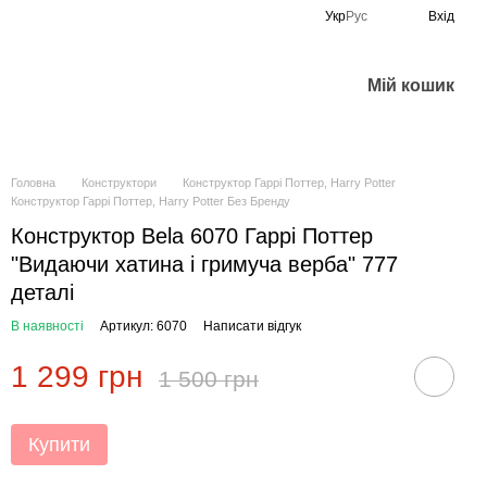
Укр
Рус
Вхід
Мій кошик
Головна
Конструктори
Конструктор Гаррі Поттер, Harry Potter
Конструктор Гаррі Поттер, Harry Potter Без Бренду
Конструктор Bela 6070 Гаррі Поттер
"Видаючи хатина і гримуча верба" 777
деталі
В наявності
Артикул: 6070
Написати відгук
1 299 грн
1 500 грн
Купити