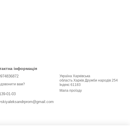
тактна інформація
0974836872
Україна Харківська
область Харків Дружби народів 254
дзвонити вам?
Індекс 61183
Мапа проїзду
139-01-03
vskiyaleksandrprom@gmail.com