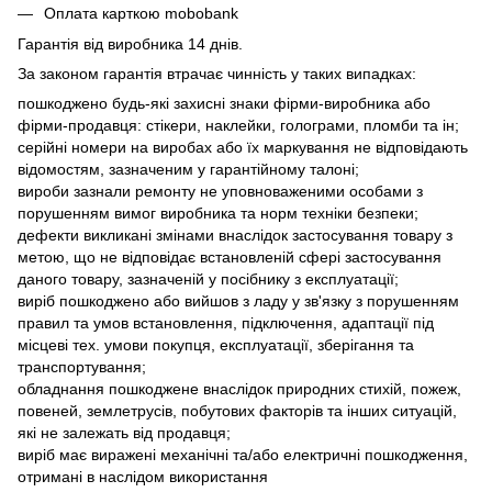
Оплата карткою mobobank
Гарантія від виробника 14 днів.
За законом гарантія втрачає чинність у таких випадках:
пошкоджено будь-які захисні знаки фірми-виробника або
фірми-продавця: стікери, наклейки, голограми, пломби та ін;
серійні номери на виробах або їх маркування не відповідають
відомостям, зазначеним у гарантійному талоні;
вироби зазнали ремонту не уповноваженими особами з
порушенням вимог виробника та норм техніки безпеки;
дефекти викликані змінами внаслідок застосування товару з
метою, що не відповідає встановленій сфері застосування
даного товару, зазначеній у посібнику з експлуатації;
виріб пошкоджено або вийшов з ладу у зв'язку з порушенням
правил та умов встановлення, підключення, адаптації під
місцеві тех. умови покупця, експлуатації, зберігання та
транспортування;
обладнання пошкоджене внаслідок природних стихій, пожеж,
повеней, землетрусів, побутових факторів та інших ситуацій,
які не залежать від продавця;
виріб має виражені механічні та/або електричні пошкодження,
отримані в наслідом використання