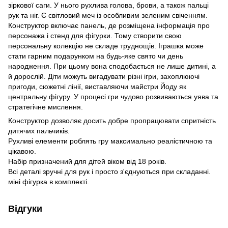
зіркової саги. У нього рухлива голова, брови, а також пальці
рук та ніг. Є світловий меч із особливим зеленим свіченням.
Конструктор включає панель, де розміщена інформація про
персонажа і стенд для фігурки. Тому створити свою
персональну колекцію не складе труднощів. Іграшка може
стати гарним подарунком на будь-яке свято чи день
народження. При цьому вона сподобається не лише дитині, а
й дорослій. Діти можуть вигадувати різні ігри, захоплюючі
пригоди, сюжетні лінії, виставляючи майстри Йоду як
центральну фігуру. У процесі гри чудово розвиваються уява та
стратегічне мислення.
Конструктор дозволяє досить добре пропрацювати спритність
дитячих пальчиків.
Рухливі елементи роблять гру максимально реалістичною та
цікавою.
Набір призначений для дітей віком від 18 років.
Всі деталі зручні для рук і просто з'єднуються при складанні.
міні фігурка в комплекті.
Відгуки