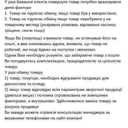
У разі бажання клієнта повернути товар потрібно враховувати
деякі фактори
1. Товар не підлягає обміну, якщо товар був у використанні.
2. Товар не підлягає обміну якщо товар перебувати у не
товарному вигляді (розірвана упаковка, відламана частина,
тріщини, сколи тощо)
Якщо Ви (покупець) отримали товар, не оглянувши його на
пошті, а вже опинившись вдома, виявили, що товар не
робочий, ми іноді йдемо на поступки і змінюємо.
Однак Вам необхідно розуміти, що забираючи товар з пошти
Ви погоджуєтесь комплектацією, працездатністю та цілісністю
товару.
У разі обміну товару
1) товар, покупцю, необхідно відправити продавцю для
діагностики та огляду.
2) якщо товар відповідає всім параметрам зворотної продукції
(дивіться вище) і поломка спровокована не зовнішніми
факторами, а внутрішніми. Здійснюватися заміна товару за
рахунок продавця
Ви завжди можете отрімати консультацію менеджера за
вказаними телефонами на сайті компанії