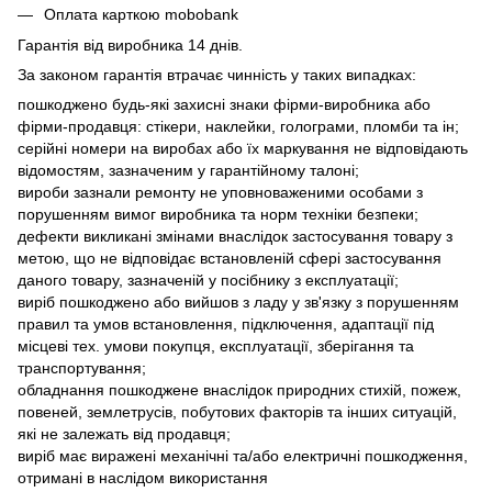
Оплата карткою mobobank
Гарантія від виробника 14 днів.
За законом гарантія втрачає чинність у таких випадках:
пошкоджено будь-які захисні знаки фірми-виробника або
фірми-продавця: стікери, наклейки, голограми, пломби та ін;
серійні номери на виробах або їх маркування не відповідають
відомостям, зазначеним у гарантійному талоні;
вироби зазнали ремонту не уповноваженими особами з
порушенням вимог виробника та норм техніки безпеки;
дефекти викликані змінами внаслідок застосування товару з
метою, що не відповідає встановленій сфері застосування
даного товару, зазначеній у посібнику з експлуатації;
виріб пошкоджено або вийшов з ладу у зв'язку з порушенням
правил та умов встановлення, підключення, адаптації під
місцеві тех. умови покупця, експлуатації, зберігання та
транспортування;
обладнання пошкоджене внаслідок природних стихій, пожеж,
повеней, землетрусів, побутових факторів та інших ситуацій,
які не залежать від продавця;
виріб має виражені механічні та/або електричні пошкодження,
отримані в наслідом використання