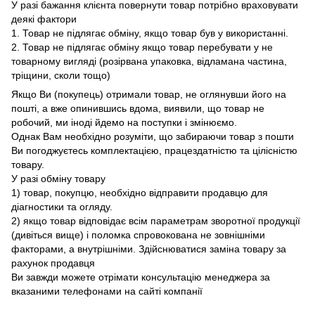
У разі бажання клієнта повернути товар потрібно враховувати
деякі фактори
1. Товар не підлягає обміну, якщо товар був у використанні.
2. Товар не підлягає обміну якщо товар перебувати у не
товарному вигляді (розірвана упаковка, відламана частина,
тріщини, сколи тощо)
Якщо Ви (покупець) отримали товар, не оглянувши його на
пошті, а вже опинившись вдома, виявили, що товар не
робочий, ми іноді йдемо на поступки і змінюємо.
Однак Вам необхідно розуміти, що забираючи товар з пошти
Ви погоджуєтесь комплектацією, працездатністю та цілісністю
товару.
У разі обміну товару
1) товар, покупцю, необхідно відправити продавцю для
діагностики та огляду.
2) якщо товар відповідає всім параметрам зворотної продукції
(дивіться вище) і поломка спровокована не зовнішніми
факторами, а внутрішніми. Здійснюватися заміна товару за
рахунок продавця
Ви завжди можете отрімати консультацію менеджера за
вказаними телефонами на сайті компанії