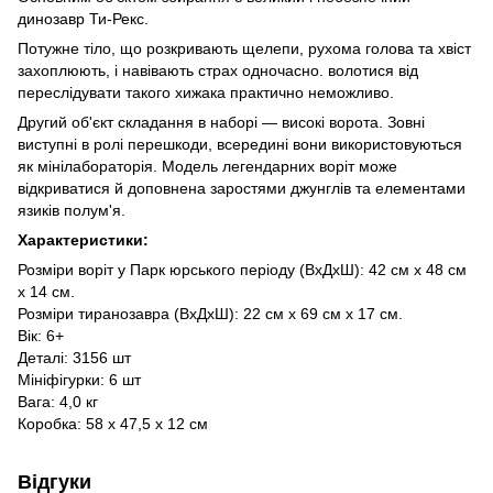
динозавр Ти-Рекс.
Потужне тіло, що розкривають щелепи, рухома голова та хвіст
захоплюють, і навівають страх одночасно. волотися від
переслідувати такого хижака практично неможливо.
Другий об'єкт складання в наборі — високі ворота. Зовні
виступні в ролі перешкоди, всередині вони використовуються
як мінілабораторія. Модель легендарних воріт може
відкриватися й доповнена заростями джунглів та елементами
язиків полум'я.
Характеристики:
Розміри воріт у Парк юрського періоду (ВхДхШ): 42 см х 48 см
х 14 см.
Розміри тиранозавра (ВхДхШ): 22 см х 69 см х 17 см.
Вік: 6+
Деталі: 3156 шт
Мініфігурки: 6 шт
Вага: 4,0 кг
Коробка: 58 x 47,5 x 12 см
Відгуки