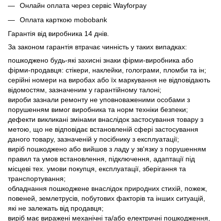
Онлайн оплата через сервіс Wayforpay
Оплата карткою mobobank
Гарантія від виробника 14 днів.
За законом гарантія втрачає чинність у таких випадках:
пошкоджено будь-які захисні знаки фірми-виробника або
фірми-продавця: стікери, наклейки, голограми, пломби та ін;
серійні номери на виробах або їх маркування не відповідають
відомостям, зазначеним у гарантійному талоні;
вироби зазнали ремонту не уповноваженими особами з
порушенням вимог виробника та норм техніки безпеки;
дефекти викликані змінами внаслідок застосування товару з
метою, що не відповідає встановленій сфері застосування
даного товару, зазначеній у посібнику з експлуатації;
виріб пошкоджено або вийшов з ладу у зв'язку з порушенням
правил та умов встановлення, підключення, адаптації під
місцеві тех. умови покупця, експлуатації, зберігання та
транспортування;
обладнання пошкоджене внаслідок природних стихій, пожеж,
повеней, землетрусів, побутових факторів та інших ситуацій,
які не залежать від продавця;
виріб має виражені механічні та/або електричні пошкодження,