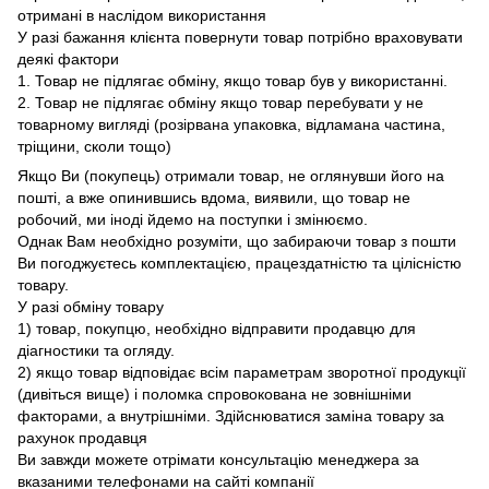
отримані в наслідом використання
У разі бажання клієнта повернути товар потрібно враховувати
деякі фактори
1. Товар не підлягає обміну, якщо товар був у використанні.
2. Товар не підлягає обміну якщо товар перебувати у не
товарному вигляді (розірвана упаковка, відламана частина,
тріщини, сколи тощо)
Якщо Ви (покупець) отримали товар, не оглянувши його на
пошті, а вже опинившись вдома, виявили, що товар не
робочий, ми іноді йдемо на поступки і змінюємо.
Однак Вам необхідно розуміти, що забираючи товар з пошти
Ви погоджуєтесь комплектацією, працездатністю та цілісністю
товару.
У разі обміну товару
1) товар, покупцю, необхідно відправити продавцю для
діагностики та огляду.
2) якщо товар відповідає всім параметрам зворотної продукції
(дивіться вище) і поломка спровокована не зовнішніми
факторами, а внутрішніми. Здійснюватися заміна товару за
рахунок продавця
Ви завжди можете отрімати консультацію менеджера за
вказаними телефонами на сайті компанії