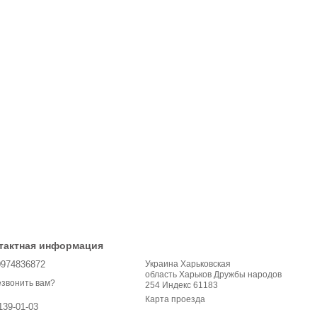
тактная информация
0974836872
Украина Харьковская
область Харьков Дружбы народов
звонить вам?
254 Индекс 61183
Карта проезда
139-01-03