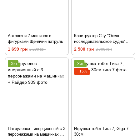
Автовоз и 7 машинок с
Конструктор City "Океан:
фигурками Щенячий патруль
исследовательское судно"
793 детали
1 699 грн
2 500 грн
2 200 грн
2 700 грн
Хит
Хит
−15%
Патрулевоз - инерционный с 3
Игрушка тобот Гига 7, Giga 7 -
персонажами на машинках +
30см
Райдер