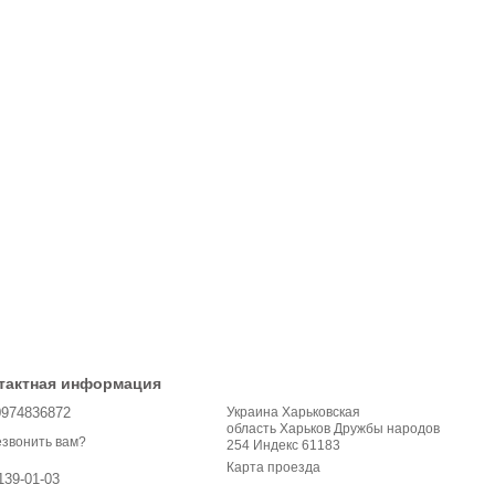
тактная информация
0974836872
Украина Харьковская
область Харьков Дружбы народов
звонить вам?
254 Индекс 61183
Карта проезда
139-01-03