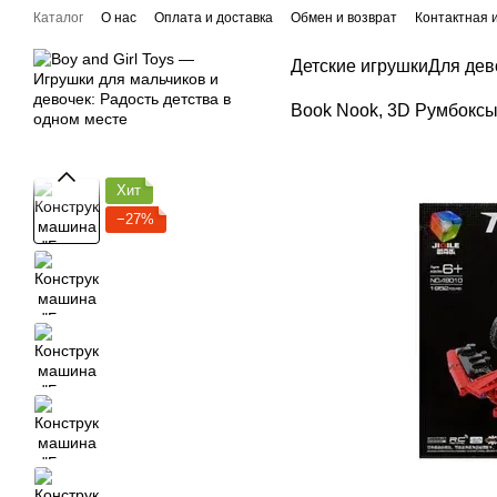
Перейти к основному контенту
Каталог
О нас
Оплата и доставка
Обмен и возврат
Контактная
Детские игрушки
Для дев
Book Nook, 3D Румбоксы,
Хит
−27%