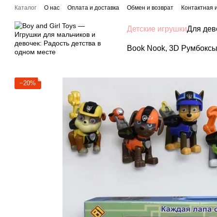
Перейти к основному контенту
Каталог
О нас
Оплата и доставка
Обмен и возврат
Контактная
Детские игрушки
Для дев
Book Nook, 3D Румбоксы,
−20%