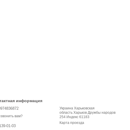
тактная информация
0974836872
Украина Харьковская
область Харьков Дружбы народов
звонить вам?
254 Индекс 61183
Карта проезда
139-01-03