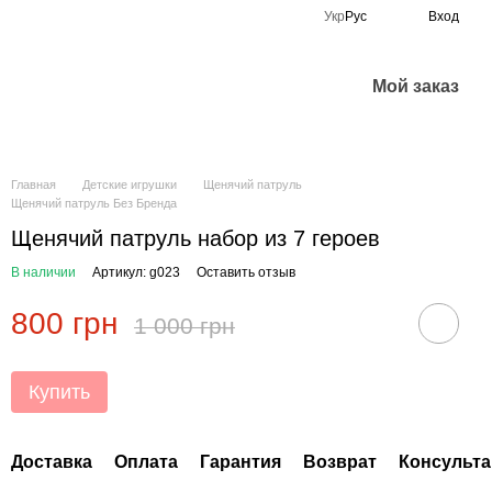
Укр
Рус
Вход
Мой заказ
Главная
Детские игрушки
Щенячий патруль
Щенячий патруль Без Бренда
Щенячий патруль набор из 7 героев
В наличии
Артикул: g023
Оставить отзыв
800 грн
1 000 грн
Купить
Доставка
Оплата
Гарантия
Возврат
Консульта