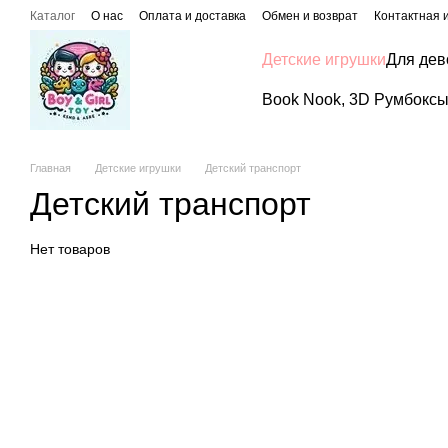
Перейти к основному контенту
Каталог
О нас
Оплата и доставка
Обмен и возврат
Контактная
Детские игрушки
Для дев
Book Nook, 3D Румбоксы,
Главная
Детские игрушки
Детский транспорт
Детский транспорт
Нет товаров