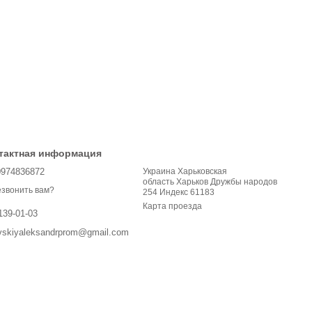
тактная информация
0974836872
Украина Харьковская
область Харьков Дружбы народов
звонить вам?
254 Индекс 61183
Карта проезда
139-01-03
vskiyaleksandrprom@gmail.com