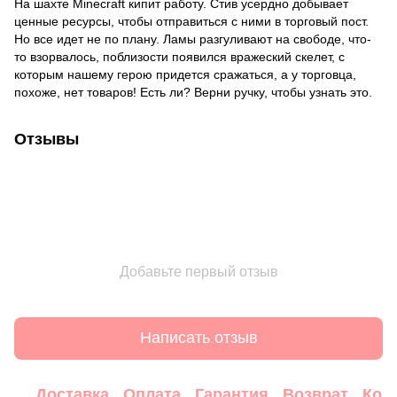
На шахте Minecraft кипит работу. Стив усердно добывает
ценные ресурсы, чтобы отправиться с ними в торговый пост.
Но все идет не по плану. Ламы разгуливают на свободе, что-
то взорвалось, поблизости появился вражеский скелет, с
которым нашему герою придется сражаться, а у торговца,
похоже, нет товаров! Есть ли? Верни ручку, чтобы узнать это.
Отзывы
Добавьте первый отзыв
Написать отзыв
Доставка
Оплата
Гарантия
Возврат
Кон