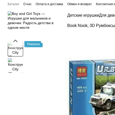
Перейти к основному контенту
Каталог
О нас
Оплата и доставка
Обмен и возврат
Контактная
Детские игрушки
Для дев
Book Nook, 3D Румбоксы,
Новинка