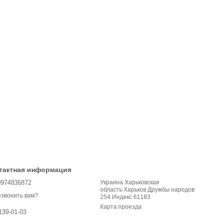
тактная информация
0974836872
Украина Харьковская
область Харьков Дружбы народов
звонить вам?
254 Индекс 61183
Карта проезда
139-01-03