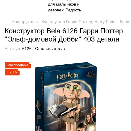
Конструкторы
Конструктор Гарри Поттер, Harry Potter
Конст
Конструктор Bela 6126 Гарри Поттер
"Эльф-домовой Добби" 403 детали
Артикул:
6126
Оставить отзыв
Распродажа
−20%