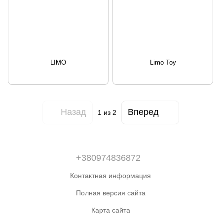
LIMO
Limo Toy
Назад
Вперед
1
из 2
+380974836872
Контактная информация
Полная версия сайта
Карта сайта